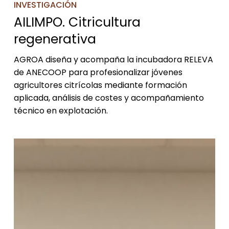
INVESTIGACIÓN
AILIMPO. Citricultura
regenerativa
AGROA diseña y acompaña la incubadora RELEVA
de ANECOOP para profesionalizar jóvenes
agricultores citrícolas mediante formación
aplicada, análisis de costes y acompañamiento
técnico en explotación.
Releva.
Incubadora
agraria
para
el
relevo